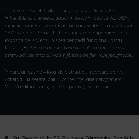
În 1863, dr. Carol Davila recomandă „
să se facă toate
îmbunătăţirile şi analizele apelor minerale în vederea dezvoltării
staţiunii
”, Băile Pucioasa devenind cunoscute în Europa după
1873, când dr. Bernard a trimis mostre de ape minerale la
expoziţia de la Viena. În acea perioadă funcţionau patru
fântâni:
„Fântâna de pucioasă pentru cură, cea mare de sus
pentru băi, cea mică din vale şi fântâna de fier
”
(ape feruginoase).
În parc, un Casino – locul de distracţie şi recreare pentru
vizitatori – la serate, baluri, conferinţe, cinematograf etc.
Muzică militară, tenis, serbări sportive, excursiuni.
Str. Republicii, Nr.52, Pucioasa, Dâmbovița, România