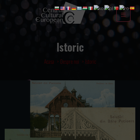
Istoric
Acasa
Despre noi
Istoric