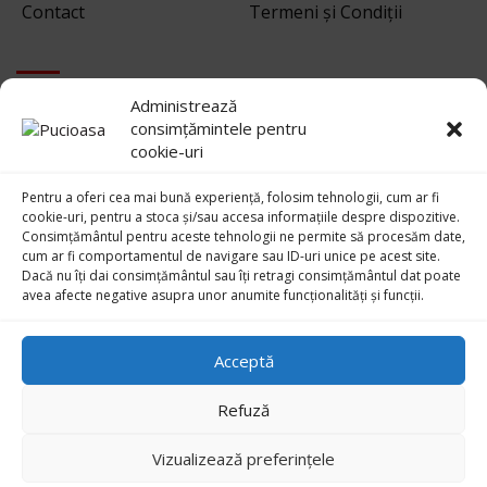
Contact
Termeni și Condiții
EXTRA
Administrează
consimțămintele pentru
cookie-uri
GDPR
Pentru a oferi cea mai bună experiență, folosim tehnologii, cum ar fi
cookie-uri, pentru a stoca și/sau accesa informațiile despre dispozitive.
Termeni si conditii
Consimțământul pentru aceste tehnologii ne permite să procesăm date,
cum ar fi comportamentul de navigare sau ID-uri unice pe acest site.
Dacă nu îți dai consimțământul sau îți retragi consimțământul dat poate
Confidentialitate
avea afecte negative asupra unor anumite funcționalități și funcții.
Politică cookie-uri (UE
Acceptă
Refuză
Copyright © 2026 Centrul European Pucioasa al Orașului Pucioasa.
Vizualizează preferințele
Pagină administrată de
C.A.A.P.
Developed by
ITeXclusiv.ro
| Toate