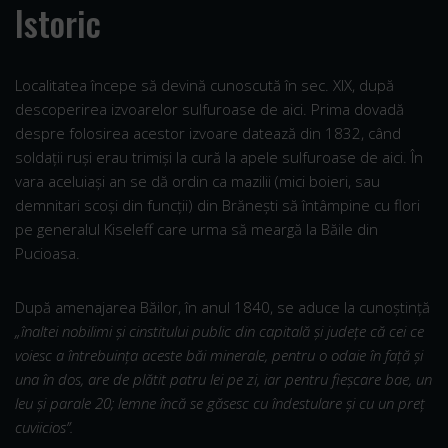
Istoric
Localitatea începe să devină cunoscută în sec. XIX, după
descoperirea izvoarelor sulfuroase de aici. Prima dovadă
despre folosirea acestor izvoare datează din 1832, când
soldaţii ruşi erau trimişi la cură la apele sulfuroase de aici. În
vara aceluiaşi an se dă ordin ca mazilii (mici boieri, sau
demnitari scoşi din funcţii) din Brăneşti să întâmpine cu flori
pe generalul Kiseleff care urma să meargă la Băile din
Pucioasa.
După amenajarea Băilor, în anul 1840, se aduce la cunoştinţă
„înaltei nobilimi şi cinstitului public din capitală şi judeţe că cei ce
voiesc a întrebuinţa aceste băi minerale, pentru o odaie în faţă şi
una în dos, are de plătit patru lei pe zi, iar pentru fieşcare bae, un
leu şi parale 20; lemne încă se găsesc cu îndestulare şi cu un preţ
cuviicios”.