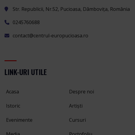
Str. Republicii, Nr.52, Pucioasa, Dâmbovița, România
0245760688
contact@centrul-europucioasa.ro
LINK-URI UTILE
Acasa
Despre noi
Istoric
Artiști
Evenimente
Cursuri
Media
Portofoliu