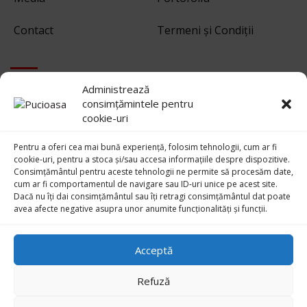
Contact
Termeni și Condiții
EXTRA
Administrează
consimțămintele pentru
cookie-uri
GDPR
Pentru a oferi cea mai bună experiență, folosim tehnologii, cum ar fi
cookie-uri, pentru a stoca și/sau accesa informațiile despre dispozitive.
Termeni si conditii
Consimțământul pentru aceste tehnologii ne permite să procesăm date,
cum ar fi comportamentul de navigare sau ID-uri unice pe acest site.
Dacă nu îți dai consimțământul sau îți retragi consimțământul dat poate
Confidentialitate
avea afecte negative asupra unor anumite funcționalități și funcții.
Politică cookie-uri (UE
Acceptă
Refuză