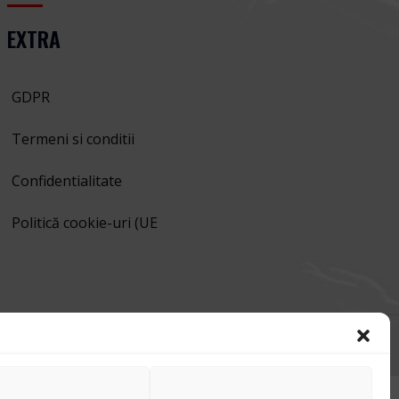
EXTRA
GDPR
Termeni si conditii
Confidentialitate
Politică cookie-uri (UE
y
ITeXclusiv.ro
| Toate drepturile rezervate.