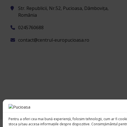
Str. Republicii, Nr.52, Pucioasa, Dâmbovița,
România
0245760688
contact@centrul-europucioasa.ro
Copyright © 2026 Centrul European Pucioa
Pentru a oferi cea mai bună experiență, folosim tehnologii, cum ar fi cooki
stoca și/sau accesa informațiile despre dispozitive. Consimțământul pent