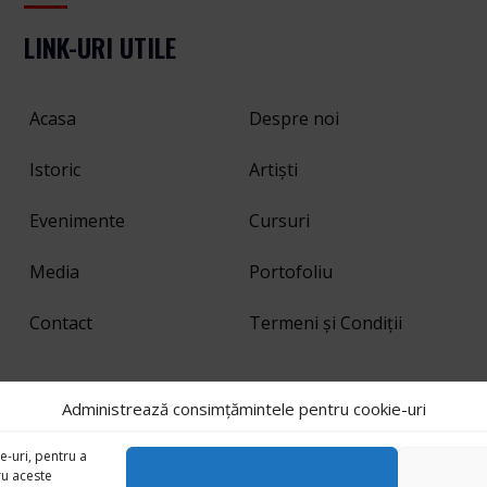
LINK-URI UTILE
Acasa
Despre noi
Istoric
Artiști
Evenimente
Cursuri
Media
Portofoliu
Contact
Termeni și Condiții
Administrează consimțămintele pentru cookie-uri
sa al Orașului Pucioasa. Pagină administrată de
C.A.A.P.
Developed b
e-uri, pentru a
ru aceste