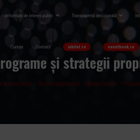
Informații de interes public
Transparență decizională
In
Cursuri
Contact
iabilet.ro
eventbook.ro
rograme și strategii prop
ii de interes public
Structura organizatorică
Manager/Director
Programe 