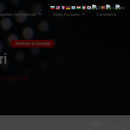
tegritate Instituțională
Radio Pucioasa
Evenimente
Termeni și Condiții
ri
și strategii propri